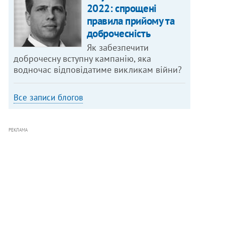
2022: спрощені
правила прийому та
доброчесність
Як забезпечити
доброчесну вступну кампанію, яка
водночас відповідатиме викликам війни?
Все записи блогов
РЕКЛАМА