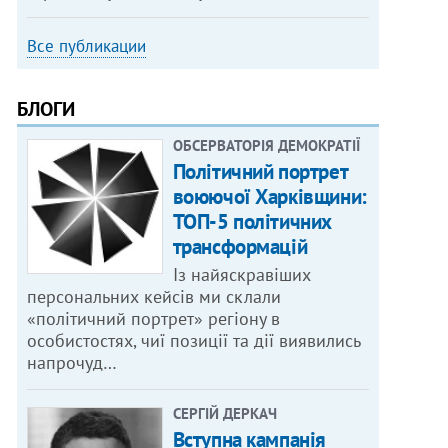
Все публикации
БЛОГИ
ОБСЕРВАТОРІЯ ДЕМОКРАТІЇ
Політичний портрет
воюючої Харківщини:
ТОП-5 політичних
трансформацій
Із найяскравіших
персональних кейсів ми склали
«політичний портрет» регіону в
особистостях, чиї позиції та дії виявились
напрочуд…
СЕРГІЙ ДЕРКАЧ
Вступна кампанія