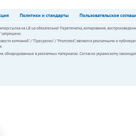
кция
Политики и стандарты
Пользовательское соглаш
перссылка на LB.ua обязательна! Перепечатка, копирование, воспроизведени
а" запрещено.
вости компаний" / "Пресрелиз" / "Promoted", являются рекламными и публикуют
х.
ия, обнародованные в рекламных материалах. Согласно украинскому законодат