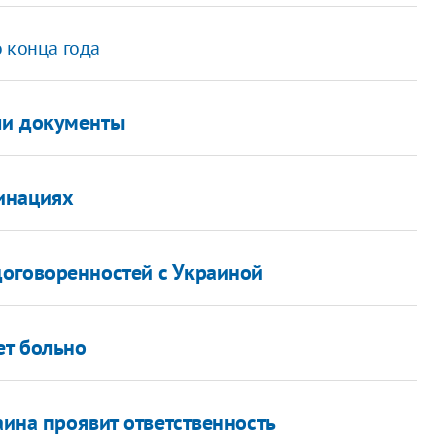
 конца года
ли документы
инациях
оговоренностей с Украиной
ет больно
аина проявит ответственность