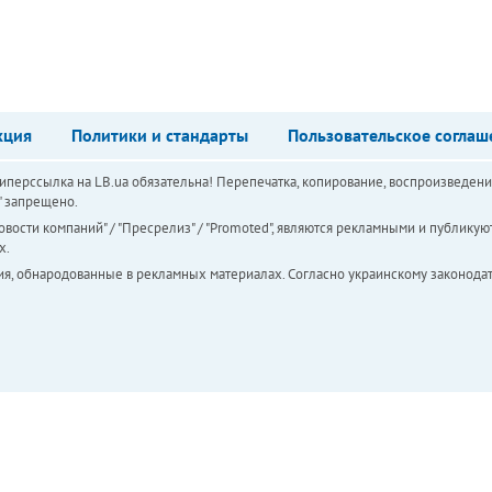
кция
Политики и стандарты
Пользовательское соглаш
перссылка на LB.ua обязательна! Перепечатка, копирование, воспроизведени
а" запрещено.
вости компаний" / "Пресрелиз" / "Promoted", являются рекламными и публикуют
х.
ия, обнародованные в рекламных материалах. Согласно украинскому законодат