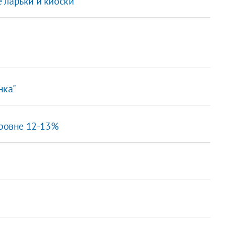
 ларьки и киоски
нка"
уровне 12-13%