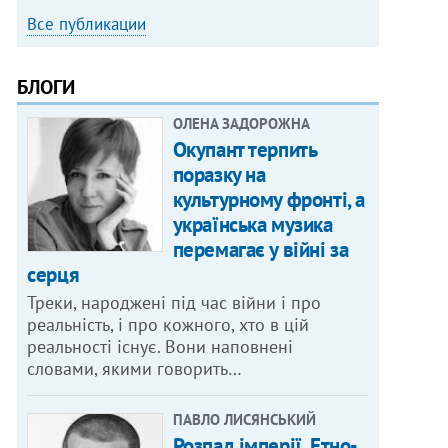
Все публикации
БЛОГИ
ОЛЕНА ЗАДОРОЖНА
Окупант терпить
поразку на
культурному фронті, а
українська музика
перемагає у війні за
серця
Треки, народжені під час війни і про
реальність, і про кожного, хто в цій
реальності існує. Вони наповнені
словами, якими говорить…
ПАВЛО ЛИСЯНСЬКИЙ
Розпад імперії. Етно-