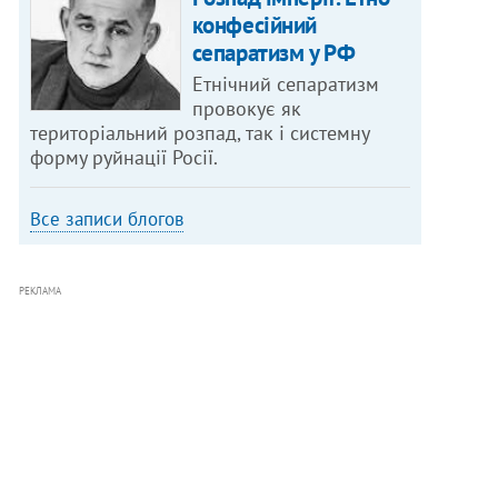
конфесійний
сепаратизм у РФ
Етнічний сепаратизм
провокує як
територіальний розпад, так і системну
форму руйнації Росії.
Все записи блогов
РЕКЛАМА