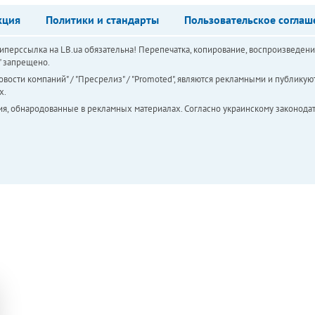
кция
Политики и стандарты
Пользовательское соглаш
перссылка на LB.ua обязательна! Перепечатка, копирование, воспроизведени
а" запрещено.
вости компаний" / "Пресрелиз" / "Promoted", являются рекламными и публикуют
х.
ия, обнародованные в рекламных материалах. Согласно украинскому законодат