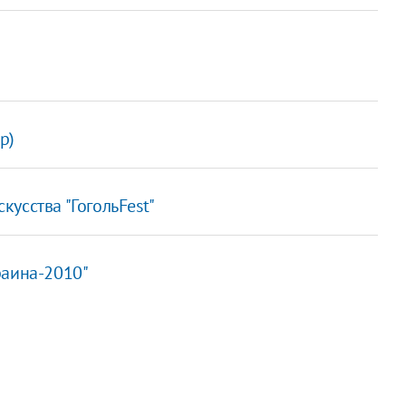
р)
усства "ГогольFest"
раина-2010"