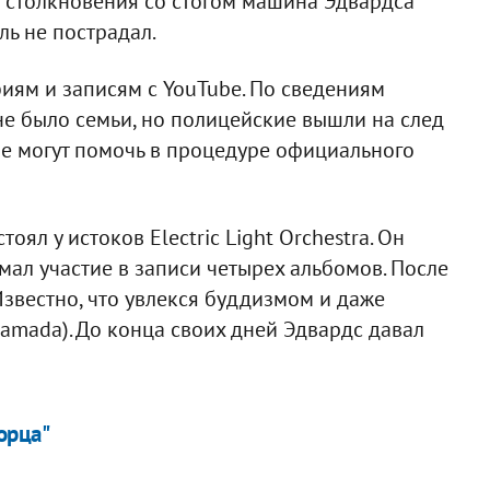
 столкновения со стогом машина Эдвардса
ль не пострадал.
иям и записям с YouTube. По сведениям
не было семьи, но полицейские вышли на след
е могут помочь в процедуре официального
л у истоков Electric Light Orchestra. Он
имал участие в записи четырех альбомов. После
 Известно, что увлекся буддизмом и даже
amada). До конца своих дней Эдвардс давал
орца"