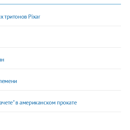
 тритонов Pixar
ан
племени
ачете" в американском прокате