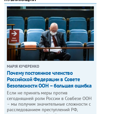
МАРІЯ КУЧЕРЕНКО
​Почему постоянное членство
Российской Федерации в Совете
Безопасности ООН – большая ошибка
Если не принять меры против
сегодняшней роли России в Совбезе ООН
– мы получим значительные сложности с
расследованием преступлений РФ,