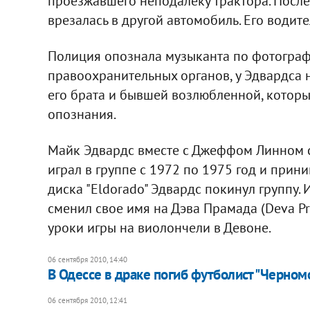
проезжавшего неподалеку трактора. После
врезалась в другой автомобиль. Его водите
Полиция опознала музыканта по фотограф
правоохранительных органов, у Эдвардса 
его брата и бывшей возлюбленной, которы
опознания.
Майк Эдвардс вместе с Джеффом Линном стоя
играл в группе с 1972 по 1975 год и прин
диска "Eldorado" Эдвардс покинул группу.
сменил свое имя на Дэва Прамада (Deva Pr
уроки игры на виолончели в Девоне.
06 сентября 2010, 14:40
В Одессе в драке погиб футболист "Черном
06 сентября 2010, 12:41