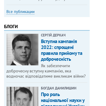
Все публикации
БЛОГИ
СЕРГІЙ ДЕРКАЧ
Вступна кампанія
2022: спрощені
правила прийому та
доброчесність
Як забезпечити
доброчесну вступну кампанію, яка
водночас відповідатиме викликам війни?
БОГДАН ДАНИЛИШИН
Про роль
національної науки у