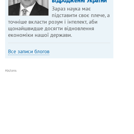
відродженні України
Зараз наука має
підставити своє плече, а
точніше вкласти розум і інтелект, аби
щонайшвидше досягти відновлення
економіки нашої держави.
Все записи блогов
РЕКЛАМА