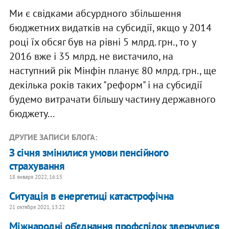
Ми є свідками абсурдного збільшення
бюджетних видатків на субсидії, якщо у 2014
році їх обсяг був на рівні 5 млрд. грн., то у
2016 вже і 35 млрд. не вистачило, на
наступний рік Мінфін планує 80 млрд. грн., ще
декілька років таких "реформ" і на субсидії
будемо витрачати більшу частину державного
бюджету...
ДРУГИЕ ЗАПИСИ БЛОГА:
З січня змінилися умови пенсійного
страхування
18 января 2022, 16:15
Ситуація в енергетиці катастрофічна
21 октября 2021, 13:22
Міжнародні об'єднання профспілок звернулися