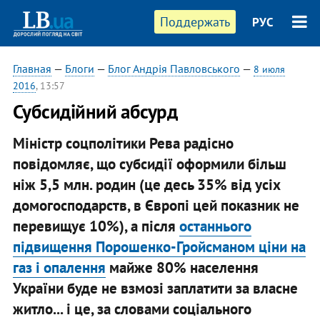
Поддержать
РУС
Главная
—
Блоги
—
Блог Андрія Павловського
—
8 июля
2016
, 13:57
​Субсидійний абсурд
Міністр соцполітики Рева радісно
повідомляє, що субсидії оформили більш
ніж 5,5 млн. родин (це десь 35% від усіх
домогосподарств, в Європі цей показник не
перевищує 10%), а після
останнього
підвищення Порошенко-Гройсманом ціни на
газ і опалення
майже 80% населення
України буде не взмозі заплатити за власне
житло... і це, за словами соціального