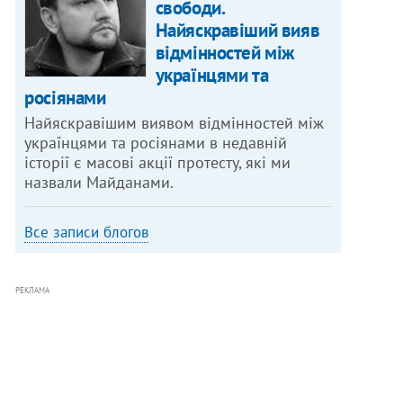
свободи.
Найяскравіший вияв
відмінностей між
українцями та
росіянами
Найяскравішим виявом відмінностей між
українцями та росіянами в недавній
історії є масові акції протесту, які ми
назвали Майданами.
Все записи блогов
РЕКЛАМА