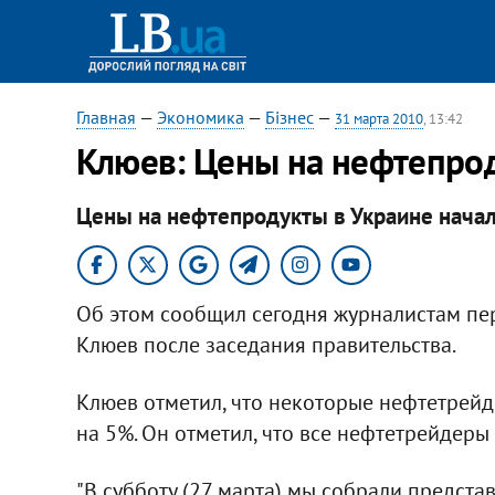
Главная
—
Экономика
—
Бізнес
—
31 марта 2010
, 13:42
Клюев: Цены на нефтепрод
Цены на нефтепродукты в Украине начал
Об этом сообщил сегодня журналистам п
Клюев после заседания правительства.
Клюев отметил, что некоторые нефтетрейде
на 5%. Он отметил, что все нефтетрейдеры
"В субботу (27 марта) мы собрали предст