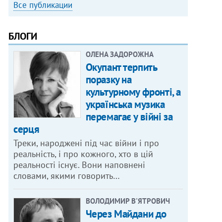
Все публикации
БЛОГИ
ОЛЕНА ЗАДОРОЖНА
Окупант терпить
поразку на
культурному фронті, а
українська музика
перемагає у війні за
серця
Треки, народжені під час війни і про
реальність, і про кожного, хто в цій
реальності існує. Вони наповнені
словами, якими говорить…
ВОЛОДИМИР В'ЯТРОВИЧ
Через Майдани до