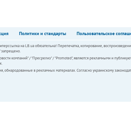
кция
Политики и стандарты
Пользовательское соглаш
перссылка на LB.ua обязательна! Перепечатка, копирование, воспроизведени
а" запрещено.
вости компаний" / "Пресрелиз" / "Promoted", являются рекламными и публикуют
х.
ия, обнародованные в рекламных материалах. Согласно украинскому законодат