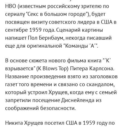
HBO (известным российскому зрителю по
сериалу "Секс в большом городе"), будет
посвящен визиту советского лидера в США в
сентябре 1959 года. Сценарий картины
напишет Пол Бернбаум, некогда писавший
еще для оригинальной "Команды ´А´".
В основе сюжета нового фильма книга "´К´
взрывается" (K Blows Top) Питера Карлсона.
Название произведения взято из заголовков
газет того времени и связано со скандалом,
который устроил Хрущев, когда ему с семьей
запретили посещение Диснейленда из
соображений безопасности.
Никита Хрущев посетил США в 1959 году по