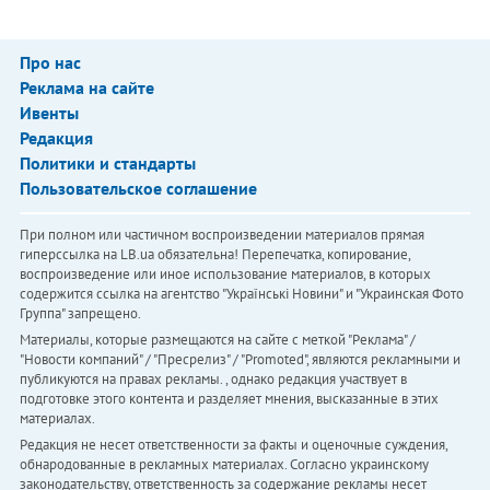
Про нас
Реклама на сайте
Ивенты
Редакция
Политики и стандарты
Пользовательское соглашение
При полном или частичном воспроизведении материалов прямая
гиперссылка на LB.ua обязательна! Перепечатка, копирование,
воспроизведение или иное использование материалов, в которых
содержится ссылка на агентство "Українськi Новини" и "Украинская Фото
Группа" запрещено.
Материалы, которые размещаются на сайте с меткой "Реклама" /
"Новости компаний" / "Пресрелиз" / "Promoted", являются рекламными и
публикуются на правах рекламы. , однако редакция участвует в
подготовке этого контента и разделяет мнения, высказанные в этих
материалах.
Редакция не несет ответственности за факты и оценочные суждения,
обнародованные в рекламных материалах. Согласно украинскому
законодательству, ответственность за содержание рекламы несет