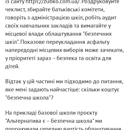
із сайту https://zubko.com.ua/. Роздруковуйте
чеклист, збирайте батьківські комітети,
говоріть з адміністрацією шкіл, робіть аудит
своїх навчальних закладів та вимагайте у
місцевої влади облаштування "безпечних
шкіл". Показове переукладання асфальту
напередодні місцевих виборів може зачекати,
у пріоритеті зараз – безпека та освіта для
дітей.
Відтак у цій частині ми підходимо до питання,
яке мені задають найчастіше: скільки коштує
"безпечна школа"?
На прикладі базової школи проєкту
"Альтернатива є – безпечна школа" ми
прорахували середню вартість облаштування.