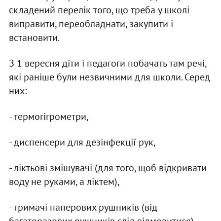
складений перелік того, що треба у школі
виправити, переобладнати, закупити і
встановити.
З 1 вересня діти і педагоги побачать там речі,
які раніше були незвичними для школи. Серед
них:
- термогігрометри,
- диспенсери для дезінфекції рук,
- ліктьові змішувачі (для того, щоб відкривати
воду не руками, а ліктем),
- тримачі паперових рушників (від
багаторазових рушників слід відмовитися),