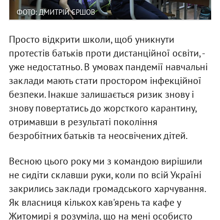
ФОТО: ДМИТРІЙ ЄРШОВ
Просто відкрити школи, щоб уникнути
протестів батьків проти дистанційної освіти, -
уже недостатньо. В умовах пандемії навчальні
заклади мають стати простором інфекційної
безпеки. Інакше залишається ризик знову і
знову повертатись до жорсткого карантину,
отримавши в результаті покоління
безробітних батьків та неосвічених дітей.
Весною цього року ми з командою вирішили
не сидіти склавши руки, коли по всій Україні
закрились заклади громадського харчування.
Як власниця кількох кав'ярень та кафе у
Житомирі я розуміла, що на мені особисто