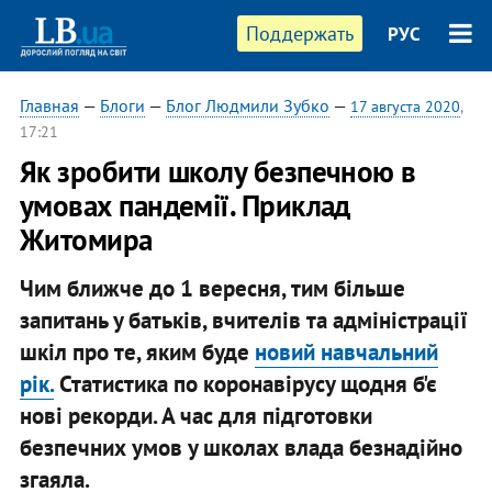
Поддержать
РУС
Главная
—
Блоги
—
Блог Людмили Зубко
—
17 августа 2020
,
17:21
Як зробити школу безпечною в
умовах пандемії. Приклад
Житомира
Чим ближче до 1 вересня, тим більше
запитань у батьків, вчителів та адміністрації
шкіл про те, яким буде
новий навчальний
рік.
Статистика по коронавірусу щодня б'є
нові рекорди. А час для підготовки
безпечних умов у школах влада безнадійно
згаяла.